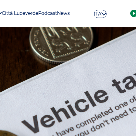
Città Luceverde
Podcast
News
ITA