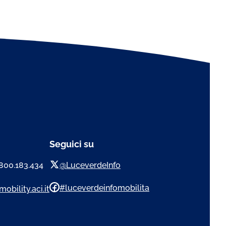
Seguici su
 800.183.434
@LuceverdeInfo
#luceverdeinfomobilita
obility.aci.it